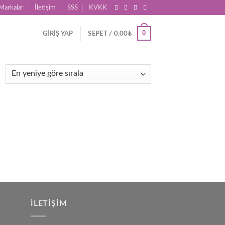
Markalar
İletişim
SSS
KVKK
0
GIRIŞ YAP
SEPET /
0.00
₺
İLETIŞIM