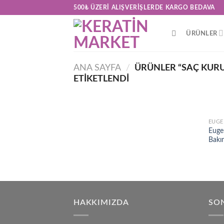
Skip
500₺ ÜZERI ALIŞVERIŞLERDE KARGO BEDAVA
to
content
ÜRÜNLER
ANA SAYFA
/
ÜRÜNLER “SAÇ KUR
ETIKETLENDI
EUGE
Euge
Bakı
HAKKIMIZDA
SON