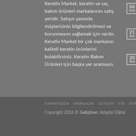
Keratin Market, keratin ve saç
06
bakım ürünleri markalarının satış
Oca
yeridir. Satışın yanında
müşterisinin bilgilendirilmesi ve
21
korunmasını sağlamak için vardır.
Ara
Keratin Market bir çok markanın
kaliteli keratin ürünlerini
bulabilirsiniz. Keratin Bakım
20
Ara
Ürünleri için başka yer aramayın.
HAKKIMIZDA
MARKALAR
İLETIŞIM
SSS
KV
Copyright 2026 ©
Geliştiren:
Adapte Dijital