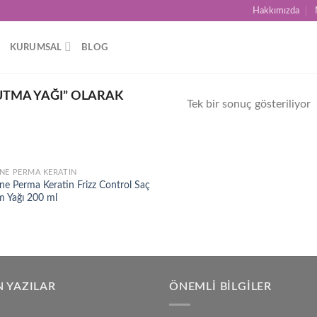
Hakkımızda
KURUMSAL
BLOG
UTMA YAĞI” OLARAK
Tek bir sonuç gösteriliyor
NE PERMA KERATIN
Add to
ne Perma Keratin Frizz Control Saç
wishlist
m Yağı 200 ml
 YAZILAR
ÖNEMLI BILGILER