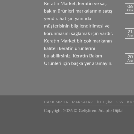
Keratin Market, keratin ve saç
06
bakım ürünleri markalarının satış
Oca
yeridir. Satışın yanında
müşterisinin bilgilendirilmesi ve
21
korunmasını sağlamak için vardır.
Ara
Keratin Market bir çok markanın
kaliteli keratin ürünlerini
bulabilirsiniz. Keratin Bakım
20
Ara
Ürünleri için başka yer aramayın.
HAKKIMIZDA
MARKALAR
İLETIŞIM
SSS
KV
Copyright 2026 ©
Geliştiren:
Adapte Dijital