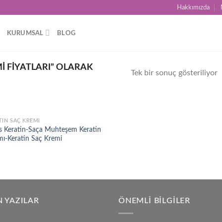
Hakkımızda
KURUMSAL
BLOG
I FIYATLARI” OLARAK
Tek bir sonuç gösteriliyor
TIN SAÇ KREMI
Add to
s Keratin-Saça Muhteşem Keratin
wishlist
mı-Keratin Saç Kremi
 YAZILAR
ÖNEMLI BILGILER