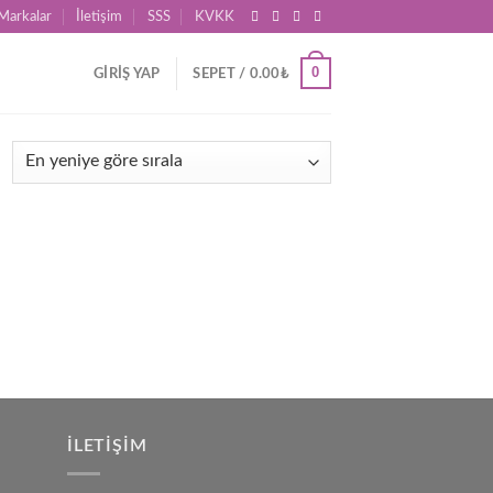
Markalar
İletişim
SSS
KVKK
0
GIRIŞ YAP
SEPET /
0.00
₺
İLETIŞIM