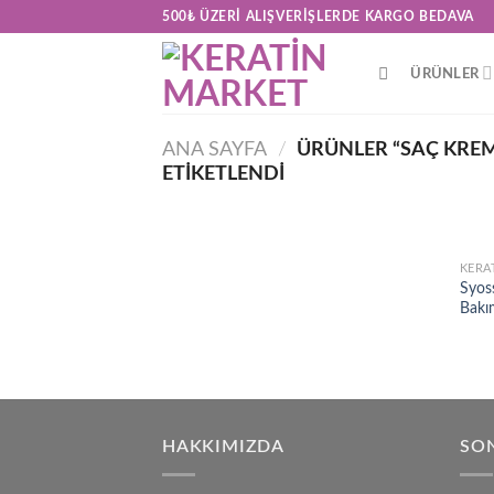
Skip
500₺ ÜZERI ALIŞVERIŞLERDE KARGO BEDAVA
to
content
ÜRÜNLER
ANA SAYFA
/
ÜRÜNLER “SAÇ KREM
ETIKETLENDI
KERA
Syos
Bakı
HAKKIMIZDA
SON