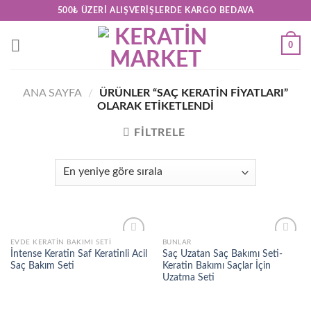
Skip
500₺ ÜZERI ALIŞVERIŞLERDE KARGO BEDAVA
to
content
0
ANA SAYFA
/
ÜRÜNLER “SAÇ KERATIN FIYATLARI”
OLARAK ETIKETLENDI
FILTRELE
EVDE KERATIN BAKIMI SETI
BUNLAR
Add to
Add to
İntense Keratin Saf Keratinli Acil
Saç Uzatan Saç Bakımı Seti-
wishlist
wishlist
Saç Bakım Seti
Keratin Bakımı Saçlar İçin
Uzatma Seti