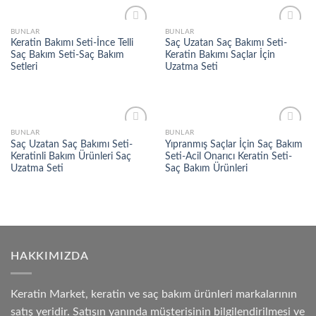
BUNLAR
BUNLAR
Add to
Add to
Keratin Bakımı Seti-İnce Telli
Saç Uzatan Saç Bakımı Seti-
wishlist
wishlist
Saç Bakım Seti-Saç Bakım
Keratin Bakımı Saçlar İçin
Setleri
Uzatma Seti
BUNLAR
BUNLAR
Add to
Add to
Saç Uzatan Saç Bakımı Seti-
Yıpranmış Saçlar İçin Saç Bakım
wishlist
wishlist
Keratinli Bakım Ürünleri Saç
Seti-Acil Onarıcı Keratin Seti-
Uzatma Seti
Saç Bakım Ürünleri
HAKKIMIZDA
Keratin Market, keratin ve saç bakım ürünleri markalarının
satış yeridir. Satışın yanında müşterisinin bilgilendirilmesi ve