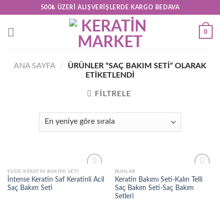
Skip
500₺ ÜZERI ALIŞVERIŞLERDE KARGO BEDAVA
to
content
0
ANA SAYFA
/
ÜRÜNLER “SAÇ BAKIM SETI” OLARAK
ETIKETLENDI
FILTRELE
EVDE KERATIN BAKIMI SETI
BUNLAR
Add to
Add to
İntense Keratin Saf Keratinli Acil
Keratin Bakımı Seti-Kalın Telli
wishlist
wishlist
Saç Bakım Seti
Saç Bakım Seti-Saç Bakım
Setleri