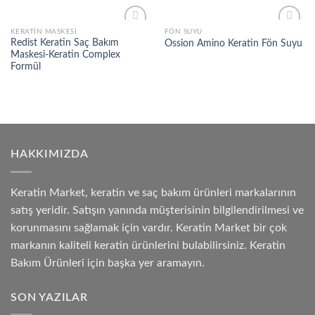
KERATIN MASKESI
FÖN SUYU
Add to
Add to
Redist Keratin Saç Bakım
Ossion Amino Keratin Fön Suyu
wishlist
wishlist
Maskesi-Keratin Complex
Formül
HAKKIMIZDA
Keratin Market, keratin ve saç bakım ürünleri markalarının
satış yeridir. Satışın yanında müşterisinin bilgilendirilmesi ve
korunmasını sağlamak için vardır. Keratin Market bir çok
markanın kaliteli keratin ürünlerini bulabilirsiniz. Keratin
Bakım Ürünleri için başka yer aramayın.
SON YAZILAR