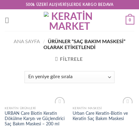
Skip
500₺ ÜZERI ALIŞVERIŞLERDE KARGO BEDAVA
to
content
0
ANA SAYFA
/
ÜRÜNLER “SAÇ BAKIM MASKESI”
OLARAK ETIKETLENDI
FILTRELE
KERATİN ÜRÜNLERİ
KERATIN MASKESI
Add to
Add to
URBAN Care Biotin Keratin
Urban Care Keratin-Biotin ve
wishlist
wishlist
Dökülme Karşıtı ve Güçlendirici
Keratin Saç Bakım Maskesi
Saç Bakım Maskesi – 200 ml