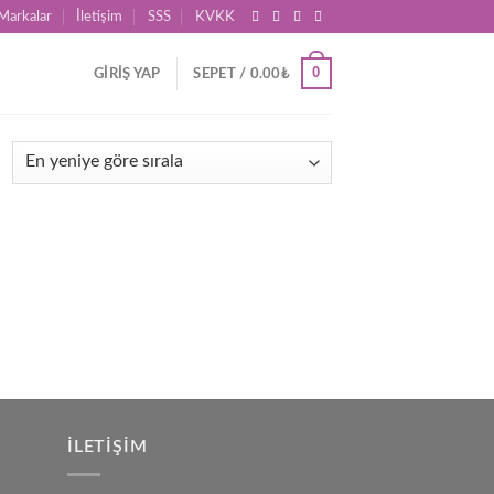
Markalar
İletişim
SSS
KVKK
0
GIRIŞ YAP
SEPET /
0.00
₺
İLETIŞIM