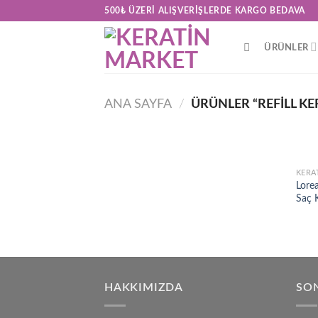
Skip
500₺ ÜZERI ALIŞVERIŞLERDE KARGO BEDAVA
to
content
ÜRÜNLER
ANA SAYFA
/
ÜRÜNLER “REFILL KE
KERA
Lorea
Saç 
HAKKIMIZDA
SON