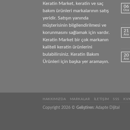
Keratin Market, keratin ve saç
06
bakım ürünleri markalarının satış
Oca
yeridir. Satışın yanında
müşterisinin bilgilendirilmesi ve
21
korunmasını sağlamak için vardır.
Ara
Keratin Market bir çok markanın
kaliteli keratin ürünlerini
bulabilirsiniz. Keratin Bakım
20
Ara
Ürünleri için başka yer aramayın.
HAKKIMIZDA
MARKALAR
İLETIŞIM
SSS
KV
Copyright 2026 ©
Geliştiren:
Adapte Dijital