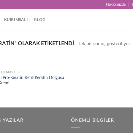
Hakkımızda
KURUMSAL
BLOG
RATIN” OLARAK ETIKETLENDI
Tek bir sonuç gösteriliyor
TIN MASKESI
Add to
l Pro-Keratin Refill Keratin Dolgusu
wishlist
Kremi
 YAZILAR
ÖNEMLI BILGILER