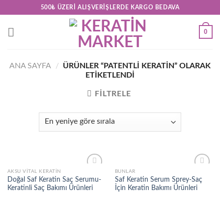
Skip
500₺ ÜZERI ALIŞVERIŞLERDE KARGO BEDAVA
to
content
0
ANA SAYFA
/
ÜRÜNLER “PATENTLI KERATIN” OLARAK
ETIKETLENDI
FILTRELE
AKSU VITAL KERATIN
BUNLAR
Add to
Add to
Doğal Saf Keratin Saç Serumu-
Saf Keratin Serum Sprey-Saç
wishlist
wishlist
Keratinli Saç Bakımı Ürünleri
İçin Keratin Bakımı Ürünleri