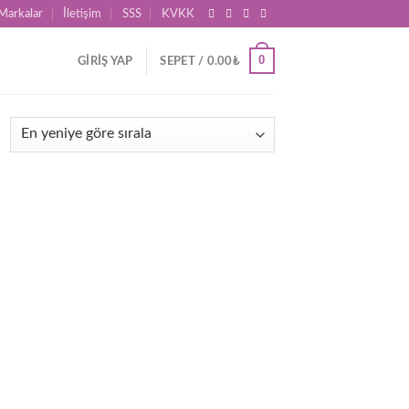
Markalar
İletişim
SSS
KVKK
0
GIRIŞ YAP
SEPET /
0.00
₺