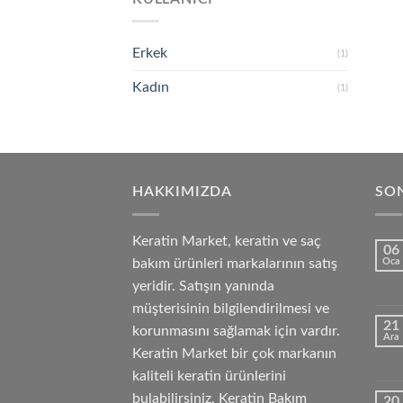
Erkek
(1)
Kadın
(1)
HAKKIMIZDA
SON
Keratin Market, keratin ve saç
06
bakım ürünleri markalarının satış
Oca
yeridir. Satışın yanında
müşterisinin bilgilendirilmesi ve
21
korunmasını sağlamak için vardır.
Ara
Keratin Market bir çok markanın
kaliteli keratin ürünlerini
bulabilirsiniz. Keratin Bakım
20