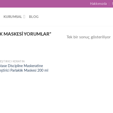
Hakkımızda
KURUMSAL
BLOG
K MASKESI YORUMLAR”
Tek bir sonuç gösteriliyor
EŞTIRICI KERATIN
Add to
stase Discipline Maskeratine
wishlist
ştirici Parlaklık Maskesi 200 ml