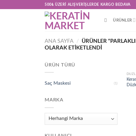
Skip
500₺ ÜZERI ALIŞVERIŞLERDE KARGO BEDAVA
to
content
ÜRÜNLER
ANA SAYFA
/
ÜRÜNLER “PARLAKLI
OLARAK ETIKETLENDI
ÜRÜN TÜRÜ
DÜZL
Kera
Saç Maskesi
(1)
Düzle
MARKA
KULLANICI