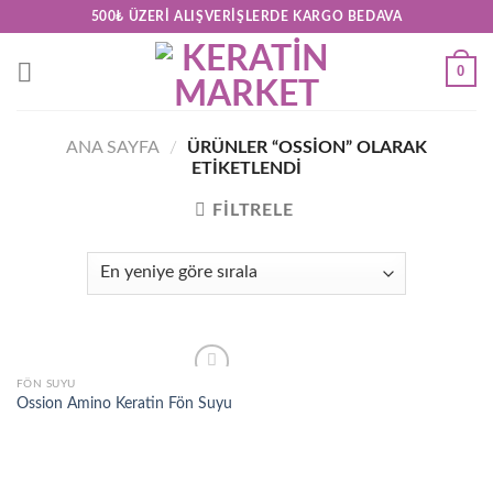
Skip
500₺ ÜZERI ALIŞVERIŞLERDE KARGO BEDAVA
to
content
0
ANA SAYFA
/
ÜRÜNLER “OSSION” OLARAK
ETIKETLENDI
FILTRELE
FÖN SUYU
Add to
Ossion Amino Keratin Fön Suyu
wishlist