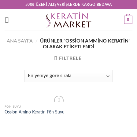
Skip
500₺ ÜZERI ALIŞVERIŞLERDE KARGO BEDAVA
to
content
0
ANA SAYFA
/
ÜRÜNLER “OSSION AMMINO KERATIN”
OLARAK ETIKETLENDI
FILTRELE
FÖN SUYU
Add to
Ossion Amino Keratin Fön Suyu
wishlist