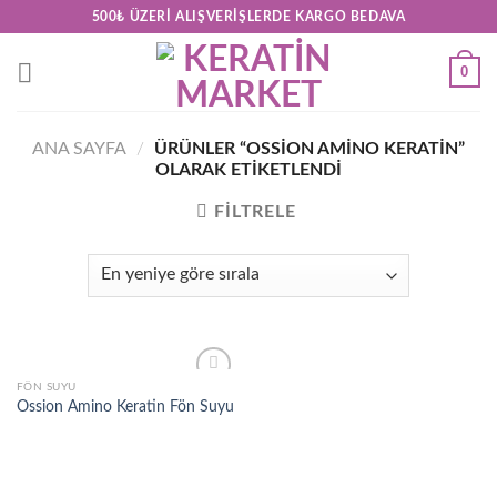
Skip
500₺ ÜZERI ALIŞVERIŞLERDE KARGO BEDAVA
to
content
0
ANA SAYFA
/
ÜRÜNLER “OSSION AMINO KERATIN”
OLARAK ETIKETLENDI
FILTRELE
FÖN SUYU
Add to
Ossion Amino Keratin Fön Suyu
wishlist