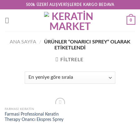
Skip
500₺ ÜZERI ALIŞVERIŞLERDE KARGO BEDAVA
to
content
0
ANA SAYFA
/
ÜRÜNLER “ONARICI SPREY” OLARAK
ETIKETLENDI
FILTRELE
FARMASI KERATIN
Add to
Farmasi Professional Keratin
wishlist
Therapy Onarıcı Ekspres Sprey