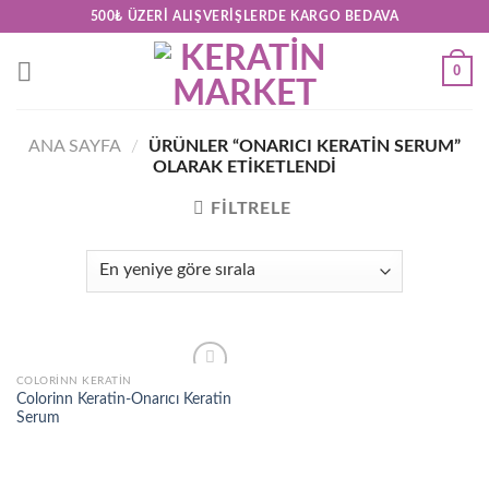
Skip
500₺ ÜZERI ALIŞVERIŞLERDE KARGO BEDAVA
to
content
0
ANA SAYFA
/
ÜRÜNLER “ONARICI KERATIN SERUM”
OLARAK ETIKETLENDI
FILTRELE
COLORINN KERATIN
Add to
Colorinn Keratin-Onarıcı Keratin
wishlist
Serum