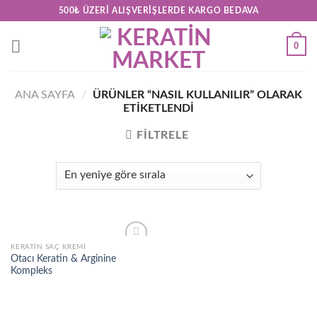
Skip
500₺ ÜZERI ALIŞVERIŞLERDE KARGO BEDAVA
to
content
0
ANA SAYFA
/
ÜRÜNLER “NASIL KULLANILIR” OLARAK
ETIKETLENDI
FILTRELE
KERATIN SAÇ KREMI
Add to
Otacı Keratin & Arginine
wishlist
Kompleks