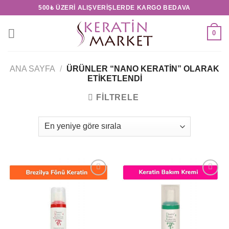
Skip
500₺ ÜZERI ALIŞVERIŞLERDE KARGO BEDAVA
to
content
0
ANA SAYFA
/
ÜRÜNLER “NANO KERATIN” OLARAK
ETIKETLENDI
FILTRELE
Add to
Add to
wishlist
wishlist