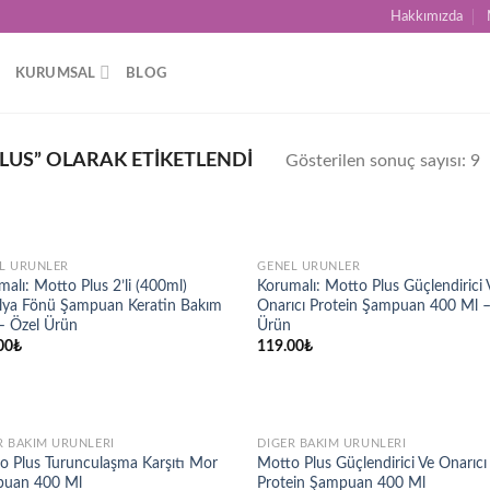
Hakkımızda
KURUMSAL
BLOG
US” OLARAK ETIKETLENDI
Gösterilen sonuç sayısı: 9
STOKTA YOK
STOKTA YOK
L ÜRÜNLER
GENEL ÜRÜNLER
Add to
Ad
alı: Motto Plus 2’li (400ml)
Korumalı: Motto Plus Güçlendirici 
wishlist
wis
ilya Fönü Şampuan Keratin Bakım
Onarıcı Protein Şampuan 400 Ml –
 – Özel Ürün
Ürün
00
₺
119.00
₺
STOKTA YOK
STOKTA YOK
R BAKIM ÜRÜNLERI
DIĞER BAKIM ÜRÜNLERI
Add to
Ad
o Plus Turunculaşma Karşıtı Mor
Motto Plus Güçlendirici Ve Onarıcı
wishlist
wis
uan 400 Ml
Protein Şampuan 400 Ml