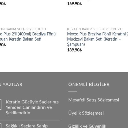
90
₺
169.90
₺
STOKTA YOK
STOKTA YOK
TIN BAKIM SETI-BEYLIKDÜZÜ
KERATIN BAKIM SETI-BEYLIKDÜZÜ
Add to
Ad
 Plus 2’li (400ml) Brezilya Fönü
Motto Plus Brezilya Fönü Keratini 2
wishlist
wis
uan Keratin Bakım Seti
Mucizevi Bakım Seti (Keratin –
Şampuan)
90
₺
189.90
₺
 YAZILAR
ÖNEMLI BILGILER
Mesafeli Satış Sözleşmesi
Keratin Gücüyle Saçlarınızı
Yeniden Canlandırın Ve
Şekillendirin
Üyelik Sözleşmesi
Sağlıklı Saçlara Sahip
Gizlilik ve Güvenlik