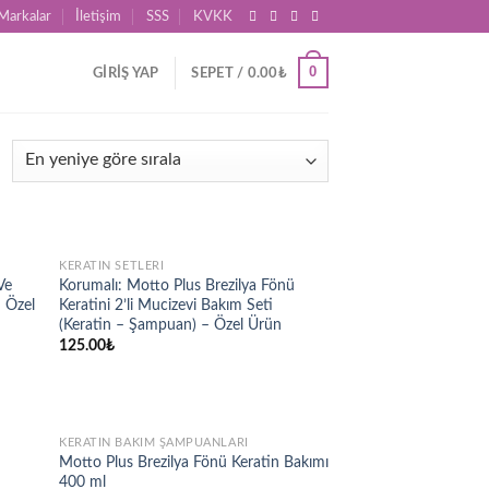
Markalar
İletişim
SSS
KVKK
0
GIRIŞ YAP
SEPET /
0.00
₺
STOKTA YOK
KERATIN SETLERI
d to
Add to
Ve
Korumalı: Motto Plus Brezilya Fönü
hlist
wishlist
 Özel
Keratini 2’li Mucizevi Bakım Seti
(Keratin – Şampuan) – Özel Ürün
125.00
₺
STOKTA YOK
KERATIN BAKIM ŞAMPUANLARI
d to
Add to
Motto Plus Brezilya Fönü Keratin Bakımı
hlist
wishlist
400 ml