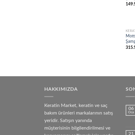
149.
KERA
Motto
Şamp
315.
HAKKIMIZDA
SON
Keratin Market, keratin ve saç
06
bakım ürünleri markalarının satış
Oca
yeridir. Satışın yanında
müşterisinin bilgilendirilmesi ve
21