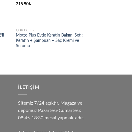
215.90
₺
ÇOK İYILER
d to
Add to
’li
Motto Plus Evde Keratin Bakımı Seti:
hlist
wishlist
Keratin + Şampuan + Saç Kremi ve
Serumu
İLETIŞIM
Sitemiz 7/24 açıktır. Mağaza ve
depomuz Pazartesi-Cumartesi:
08:45-18:30 mesai yapmaktadır.