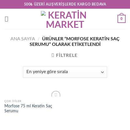
Skip
500₺ ÜZERI ALIŞVERIŞLERDE KARGO BEDAVA
to
content
0
ANA SAYFA
/
ÜRÜNLER “MORFOSE KERATIN SAÇ
SERUMU” OLARAK ETIKETLENDI
FILTRELE
ÇOK İYILER
Add to
Morfose 75 ml Keratin Saç
wishlist
Serumu