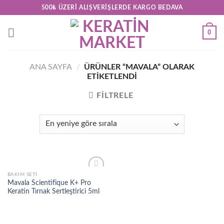
Skip
500₺ ÜZERI ALIŞVERIŞLERDE KARGO BEDAVA
to
content
0
ANA SAYFA
/
ÜRÜNLER “MAVALA” OLARAK
ETIKETLENDI
FILTRELE
BAKIM SETI
Add to
Mavala Scientifique K+ Pro
wishlist
Keratin Tırnak Sertleştirici 5ml