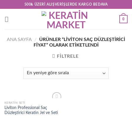
Skip
500₺ ÜZERI ALIŞVERIŞLERDE KARGO BEDAVA
to
content
0
ANA SAYFA
/
ÜRÜNLER “LIVITON SAÇ DÜZLEŞTIRICI
FIYAT” OLARAK ETIKETLENDI
FILTRELE
KERATIN SETI
Add to
Liviton Professional Saç
wishlist
Düzleştirici Keratin Jel ve Seti