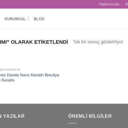
Hakkımızda
M
KURUMSAL
BLOG
MI” OLARAK ETIKETLENDI
Tek bir sonuç gösteriliyor
NES KERATIN
Add to
nes Dande Nano Keratin Brezilya
wishlist
 Keratin
N YAZILAR
ÖNEMLI BILGILER