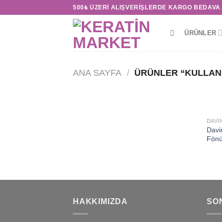
Skip
500₺ ÜZERI ALIŞVERIŞLERDE KARGO BEDAVA
to
content
ÜRÜNLER
ANA SAYFA
/
ÜRÜNLER “KULLANI
DAVI
Davi
Fönü
HAKKIMIZDA
SO