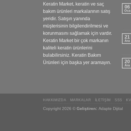
Keratin Market, keratin ve saç
06
bakım ürünleri markalarının satış
Oca
yeridir. Satışın yanında
müşterisinin bilgilendirilmesi ve
korunmasını sağlamak için vardır.
21
Keratin Market bir çok markanın
Ara
kaliteli keratin ürünlerini
bulabilirsiniz. Keratin Bakım
20
Ürünleri için başka yer aramayın.
Ara
HAKKIMIZDA
MARKALAR
İLETIŞIM
SSS
K
Copyright 2026 ©
Geliştiren:
Adapte Dijital