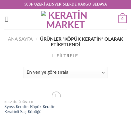
Skip
500₺ ÜZERI ALIŞVERIŞLERDE KARGO BEDAVA
to
content
0
ANA SAYFA
/
ÜRÜNLER “KÖPÜK KERATIN” OLARAK
ETIKETLENDI
FILTRELE
KERATİN ÜRÜNLERİ
Add to
Syoss Keratin-Köpük Keratin-
wishlist
Keratinli Saç Köpüğü