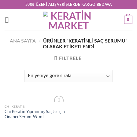
Skip
500₺ ÜZERI ALIŞVERIŞLERDE KARGO BEDAVA
to
content
0
ANA SAYFA
/
ÜRÜNLER “KERATINLI SAÇ SERUMU”
OLARAK ETIKETLENDI
FILTRELE
CHI KERATIN
Add to
Chi Keratin Yıpranmış Saçlar için
wishlist
Onarıcı Serum 59 ml