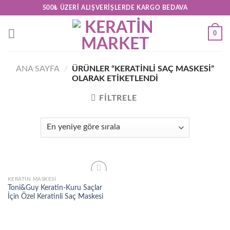
Skip
500₺ ÜZERI ALIŞVERIŞLERDE KARGO BEDAVA
to
content
0
ANA SAYFA
/
ÜRÜNLER “KERATINLI SAÇ MASKESI”
OLARAK ETIKETLENDI
FILTRELE
KERATIN MASKESI
Add to
Toni&Guy Keratin-Kuru Saçlar
wishlist
İçin Özel Keratinli Saç Maskesi