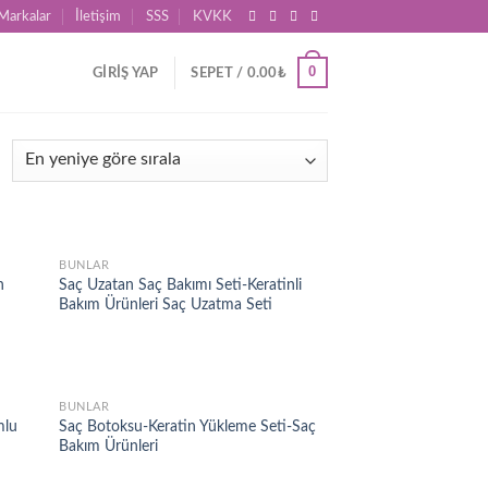
Markalar
İletişim
SSS
KVKK
0
GIRIŞ YAP
SEPET /
0.00
₺
BUNLAR
d to
Add to
n
Saç Uzatan Saç Bakımı Seti-Keratinli
hlist
wishlist
Bakım Ürünleri Saç Uzatma Seti
BUNLAR
d to
Add to
mlu
Saç Botoksu-Keratin Yükleme Seti-Saç
hlist
wishlist
Bakım Ürünleri