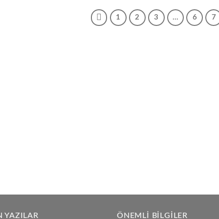
1
2
3
…
6
7
 YAZILAR
ÖNEMLI BILGILER