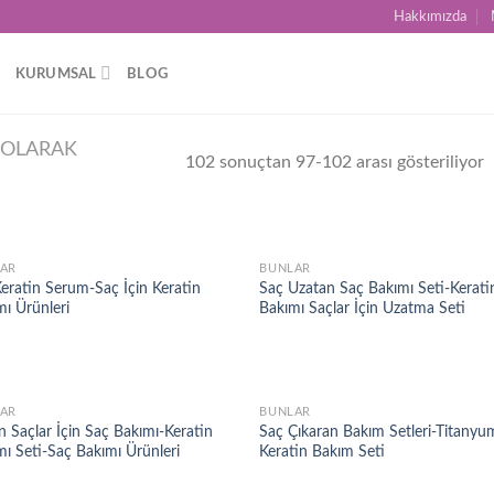
Hakkımızda
KURUMSAL
BLOG
 OLARAK
102 sonuçtan 97-102 arası gösteriliyor
AR
BUNLAR
Add to
Ad
Keratin Serum-Saç İçin Keratin
Saç Uzatan Saç Bakımı Seti-Kerati
wishlist
wis
mı Ürünleri
Bakımı Saçlar İçin Uzatma Seti
AR
BUNLAR
Add to
Ad
 Saçlar İçin Saç Bakımı-Keratin
Saç Çıkaran Bakım Setleri-Titanyu
wishlist
wis
mı Seti-Saç Bakımı Ürünleri
Keratin Bakım Seti