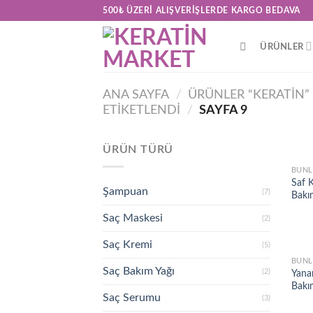
Skip
500₺ ÜZERI ALIŞVERIŞLERDE KARGO BEDAVA
to
content
ÜRÜNLER
ANA SAYFA
/
ÜRÜNLER “KERATIN”
ETIKETLENDI
/
SAYFA 9
ÜRÜN TÜRÜ
BUNL
Saf 
Şampuan
(7)
Bakı
Saç Maskesi
(2)
Saç Kremi
(5)
BUNL
Saç Bakım Yağı
(2)
Yanan
Bakı
Saç Serumu
(3)