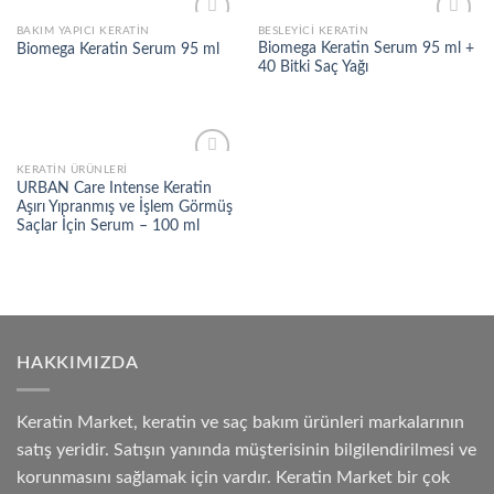
BAKIM YAPICI KERATIN
BESLEYICI KERATIN
Add to
Add to
Biomega Keratin Serum 95 ml +
Biomega Keratin Serum 95 ml
wishlist
wishlist
40 Bitki Saç Yağı
KERATİN ÜRÜNLERİ
Add to
URBAN Care Intense Keratin
wishlist
Aşırı Yıpranmış ve İşlem Görmüş
Saçlar İçin Serum – 100 ml
HAKKIMIZDA
Keratin Market, keratin ve saç bakım ürünleri markalarının
satış yeridir. Satışın yanında müşterisinin bilgilendirilmesi ve
korunmasını sağlamak için vardır. Keratin Market bir çok