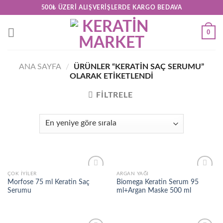
Skip
500₺ ÜZERI ALIŞVERIŞLERDE KARGO BEDAVA
to
content
0
ANA SAYFA
/
ÜRÜNLER “KERATIN SAÇ SERUMU”
OLARAK ETIKETLENDI
FILTRELE
ÇOK İYILER
ARGAN YAĞI
Add to
Add to
Morfose 75 ml Keratin Saç
Biomega Keratin Serum 95
wishlist
wishlist
Serumu
ml+Argan Maske 500 ml