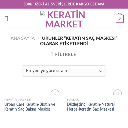
Skip
500₺ ÜZERI ALIŞVERIŞLERDE KARGO BEDAVA
to
content
0
ANA SAYFA
/
ÜRÜNLER “KERATIN SAÇ MASKESI”
OLARAK ETIKETLENDI
FILTRELE
KERATIN MASKESI
BUNLAR
Add to
Add to
Urban Care Keratin-Biotin ve
Düzleştirici Keratin-Natural
wishlist
wishlist
Keratin Saç Bakım Maskesi
Herbs-Keratin Saç Maskesi