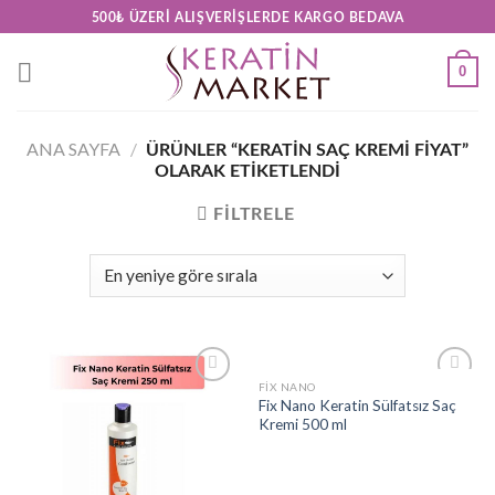
Skip
500₺ ÜZERI ALIŞVERIŞLERDE KARGO BEDAVA
to
content
0
ANA SAYFA
/
ÜRÜNLER “KERATIN SAÇ KREMI FIYAT”
OLARAK ETIKETLENDI
FILTRELE
FIX NANO
Add to
Add to
Fix Nano Keratin Sülfatsız Saç
wishlist
wishlist
Kremi 500 ml