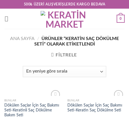
Skip
500₺ ÜZERI ALIŞVERIŞLERDE KARGO BEDAVA
to
content
0
ANA SAYFA
/
ÜRÜNLER “KERATIN SAÇ DÖKÜLME
SETI” OLARAK ETIKETLENDI
FILTRELE
BUNLAR
BUNLAR
Add to
Add to
Dökülen Saçlar İçin Saç Bakımı
Dökülen Saçlar İçin Saç Bakımı
wishlist
wishlist
Seti-Keratinli Saç Dökülme
Seti-Keratin Saç Dökülme Seti
Bakım Seti