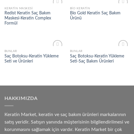
KERATIN MASKESI
BIO KERATIN
Add to
Add to
Redist Keratin Saç Bakım
Bio Gold Keratin Saç Bakım
wishlist
wishlist
Maskesi-Keratin Complex
Ürünü
Formül
BUNLAR
BUNLAR
Add to
Add to
Saç Botoksu-Keratin Yükleme
Saç Botoksu-Keratin Yükleme
wishlist
wishlist
Seti ve Ürünleri
Seti-Saç Bakım Ürünleri
HAKKIMIZDA
Keratin Market, keratin ve saç bakım ürünleri markalarının
satış yeridir. Satışın yanında müşterisinin bilgilendirilmesi ve
korunmasını sağlamak için vardır. Keratin Market bir çok