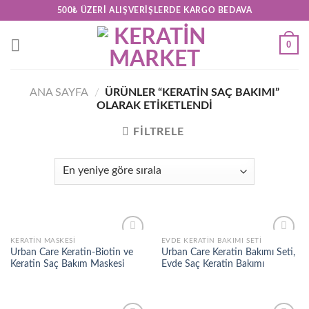
Skip
500₺ ÜZERI ALIŞVERIŞLERDE KARGO BEDAVA
to
content
0
ANA SAYFA
/
ÜRÜNLER “KERATIN SAÇ BAKIMI”
OLARAK ETIKETLENDI
FILTRELE
KERATIN MASKESI
EVDE KERATIN BAKIMI SETI
Add to
Add to
Urban Care Keratin-Biotin ve
Urban Care Keratin Bakımı Seti,
wishlist
wishlist
Keratin Saç Bakım Maskesi
Evde Saç Keratin Bakımı