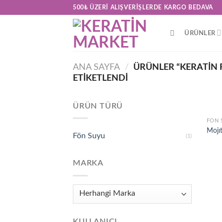
Skip
500₺ ÜZERI ALIŞVERIŞLERDE KARGO BEDAVA
to
content
ÜRÜNLER
ANA SAYFA
/
ÜRÜNLER “KERATIN 
ETIKETLENDI
ÜRÜN TÜRÜ
FÖN 
Mojı
Fön Suyu
(1)
MARKA
KULLANICI