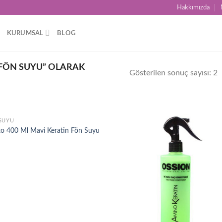
Hakkımızda
KURUMSAL
BLOG
FÖN SUYU” OLARAK
Gösterilen sonuç sayısı: 2
SUYU
Add to
Ad
to 400 Ml Mavi Keratin Fön Suyu
wishlist
wis