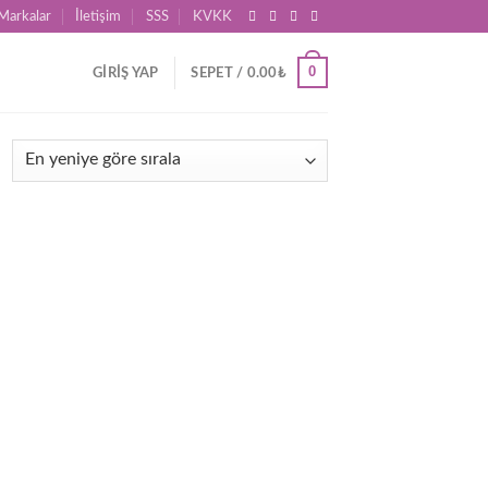
Markalar
İletişim
SSS
KVKK
0
GIRIŞ YAP
SEPET /
0.00
₺
d to
hlist