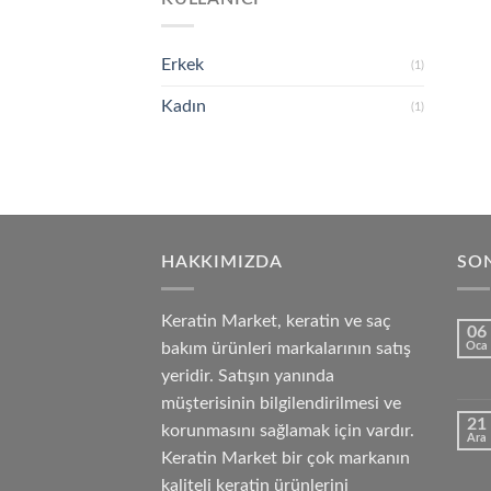
Erkek
(1)
Kadın
(1)
HAKKIMIZDA
SON
Keratin Market, keratin ve saç
06
bakım ürünleri markalarının satış
Oca
yeridir. Satışın yanında
müşterisinin bilgilendirilmesi ve
21
korunmasını sağlamak için vardır.
Ara
Keratin Market bir çok markanın
kaliteli keratin ürünlerini