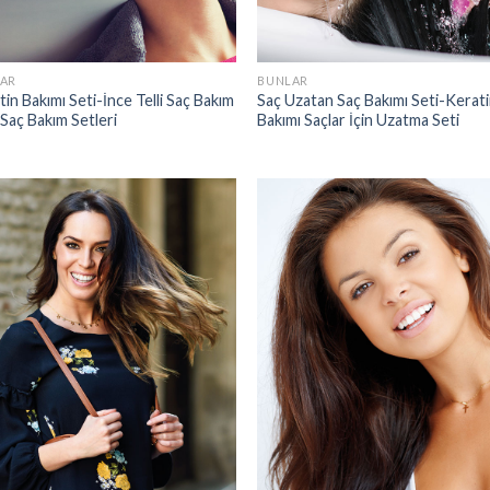
AR
BUNLAR
in Bakımı Seti-İnce Telli Saç Bakım
Saç Uzatan Saç Bakımı Seti-Kerat
-Saç Bakım Setleri
Bakımı Saçlar İçin Uzatma Seti
Add to
Add
wishlist
wish