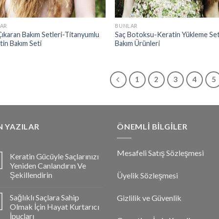
AR
BUNLAR
Çıkaran Bakım Setleri-Titanyumlu
Saç Botoksu-Keratin Yükleme Set
tin Bakım Seti
Bakım Ürünleri
1
2
3
4
5
 YAZILAR
ÖNEMLI BILGILER
Mesafeli Satış Sözleşmesi
Keratin Gücüyle Saçlarınızı
Yeniden Canlandırın Ve
Şekillendirin
Üyelik Sözleşmesi
Sağlıklı Saçlara Sahip
Gizlilik ve Güvenlik
Olmak İçin Hayat Kurtarıcı
İpuçları