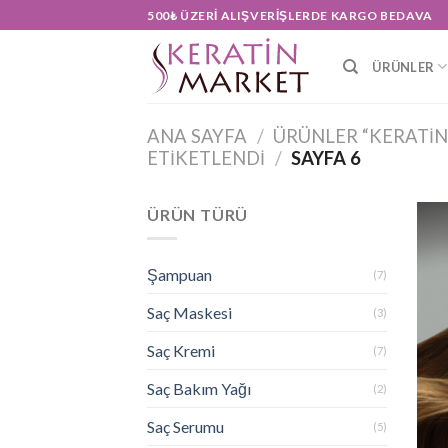
Skip
500₺ ÜZERI ALIŞVERIŞLERDE KARGO BEDAVA
to
content
ÜRÜNLER
ANA SAYFA
/
ÜRÜNLER “KERATIN
ETIKETLENDI
/
SAYFA 6
ÜRÜN TÜRÜ
Şampuan
(7)
Saç Maskesi
(3)
Saç Kremi
(7)
Saç Bakım Yağı
(2)
Saç Serumu
(5)