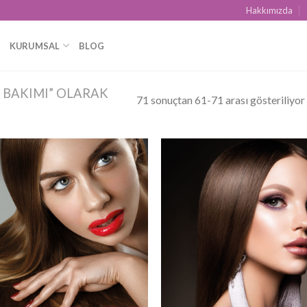
Hakkımızda
KURUMSAL
BLOG
 BAKIMI” OLARAK
71 sonuçtan 61-71 arası gösteriliyor
Add to
Add
wishlist
wish