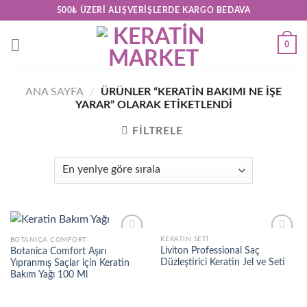
Skip
500₺ ÜZERI ALIŞVERIŞLERDE KARGO BEDAVA
to
content
0
ANA SAYFA
/
ÜRÜNLER “KERATIN BAKIMI NE IŞE
YARAR” OLARAK ETIKETLENDI
FILTRELE
KERATIN SETI
BOTANICA COMFORT
Add to
Add to
Liviton Professional Saç
Botanica Comfort Aşırı
wishlist
wishlist
Düzleştirici Keratin Jel ve Seti
Yıpranmış Saçlar için Keratin
Bakım Yağı 100 Ml