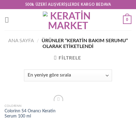
Skip
500₺ ÜZERI ALIŞVERIŞLERDE KARGO BEDAVA
to
content
0
ANA SAYFA
/
ÜRÜNLER “KERATIN BAKIM SERUMU”
OLARAK ETIKETLENDI
FILTRELE
COLORINN
Add to
Colorinn S4 Onarıcı Keratin
wishlist
Serum 100 ml