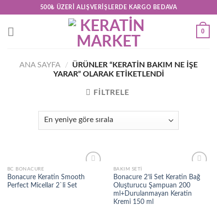
Skip
500₺ ÜZERI ALIŞVERIŞLERDE KARGO BEDAVA
to
content
0
ANA SAYFA
/
ÜRÜNLER “KERATIN BAKIM NE IŞE
YARAR” OLARAK ETIKETLENDI
FILTRELE
BC BONACURE
BAKIM SETI
Add to
Add to
Bonacure Keratin Smooth
Bonacure 2’li Set Keratin Bağ
wishlist
wishlist
Perfect Micellar 2`li Set
Oluşturucu Şampuan 200
ml+Durulanmayan Keratin
Kremi 150 ml