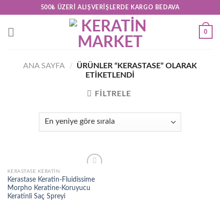
Skip
500₺ ÜZERI ALIŞVERIŞLERDE KARGO BEDAVA
to
content
0
ANA SAYFA
/
ÜRÜNLER “KERASTASE” OLARAK
ETIKETLENDI
FILTRELE
KERASTASE KERATIN
Add to
Kerastase Keratin-Fluidissime
wishlist
Morpho Keratine-Koruyucu
Keratinli Saç Spreyi