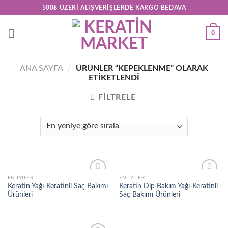
Skip
500₺ ÜZERI ALIŞVERIŞLERDE KARGO BEDAVA
to
content
0
ANA SAYFA
/
ÜRÜNLER “KEPEKLENME” OLARAK
ETIKETLENDI
FILTRELE
EN İYILER
EN İYILER
Add to
Add to
Keratin Yağı-Keratinli Saç Bakımı
Keratin Dip Bakım Yağı-Keratinli
wishlist
wishlist
Ürünleri
Saç Bakımı Ürünleri