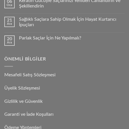
Keratin Gücüyle Saçlarınızı Yeniden Canlandırın Ve
06
Oca
Şekillendirin
Sağlıklı Saçlara Sahip Olmak İçin Hayat Kurtarıcı
21
Ara
İpuçları
Parlak Saçlar İçin Ne Yapılmalı?
20
Ara
ÖNEMLI BILGILER
Mesafeli Satış Sözleşmesi
Üyelik Sözleşmesi
Gizlilik ve Güvenlik
Garanti ve İade Koşulları
Ödeme Yöntemleri