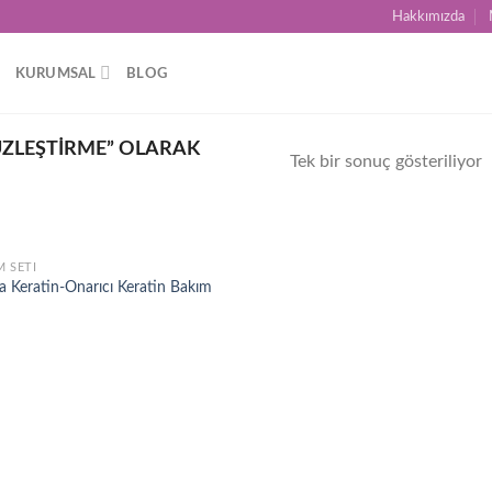
Hakkımızda
KURUMSAL
BLOG
ÜZLEŞTIRME” OLARAK
Tek bir sonuç gösteriliyor
M SETI
Add to
a Keratin-Onarıcı Keratin Bakım
wishlist