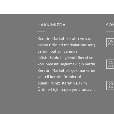
HAKKIMIZDA
SON
Keratin Market, keratin ve saç
06
bakım ürünleri markalarının satış
Oca
yeridir. Satışın yanında
müşterisinin bilgilendirilmesi ve
21
korunmasını sağlamak için vardır.
Ara
Keratin Market bir çok markanın
kaliteli keratin ürünlerini
bulabilirsiniz. Keratin Bakım
20
Ara
Ürünleri için başka yer aramayın.