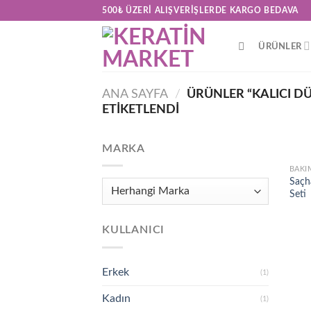
Skip
500₺ ÜZERI ALIŞVERIŞLERDE KARGO BEDAVA
to
content
ÜRÜNLER
ANA SAYFA
/
ÜRÜNLER “KALICI D
ETIKETLENDI
MARKA
BAKI
Saçh
Seti
KULLANICI
Erkek
(1)
Kadın
(1)