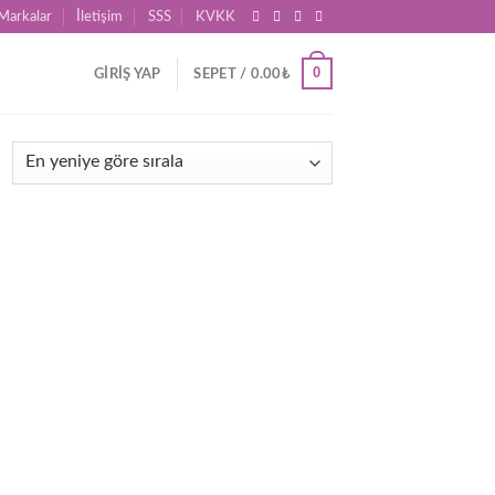
Markalar
İletişim
SSS
KVKK
0
GIRIŞ YAP
SEPET /
0.00
₺