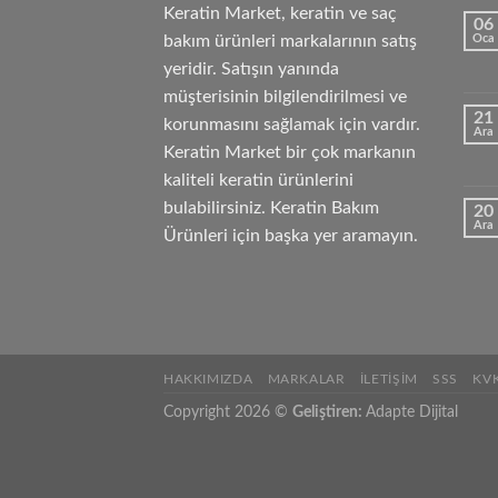
Keratin Market, keratin ve saç
06
bakım ürünleri markalarının satış
Oca
yeridir. Satışın yanında
müşterisinin bilgilendirilmesi ve
21
korunmasını sağlamak için vardır.
Ara
Keratin Market bir çok markanın
kaliteli keratin ürünlerini
bulabilirsiniz. Keratin Bakım
20
Ara
Ürünleri için başka yer aramayın.
HAKKIMIZDA
MARKALAR
İLETIŞIM
SSS
KV
Copyright 2026 ©
Geliştiren:
Adapte Dijital