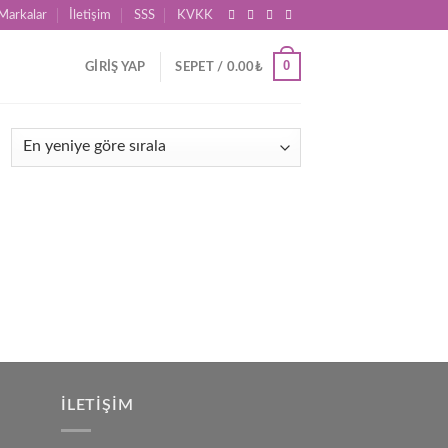
Markalar
İletişim
SSS
KVKK
0
GIRIŞ YAP
SEPET /
0.00
₺
İLETIŞIM