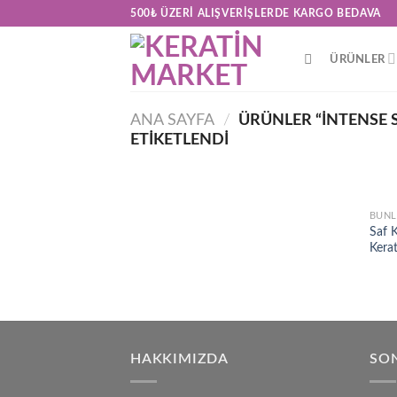
Skip
500₺ ÜZERI ALIŞVERIŞLERDE KARGO BEDAVA
to
content
ÜRÜNLER
ANA SAYFA
/
ÜRÜNLER “INTENSE 
ETIKETLENDI
BUNL
Saf 
Kerat
HAKKIMIZDA
SON