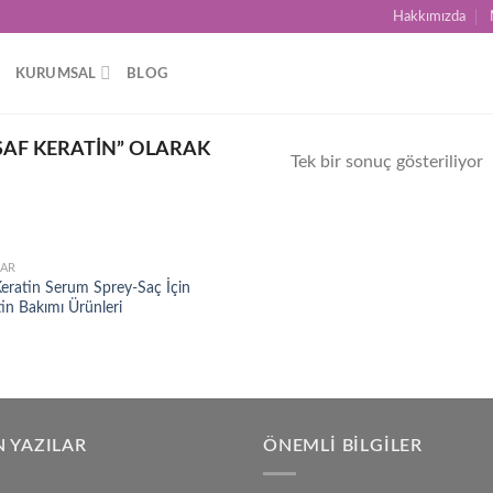
Hakkımızda
KURUMSAL
BLOG
SAF KERATIN” OLARAK
Tek bir sonuç gösteriliyor
AR
Add to
Keratin Serum Sprey-Saç İçin
wishlist
in Bakımı Ürünleri
 YAZILAR
ÖNEMLI BILGILER