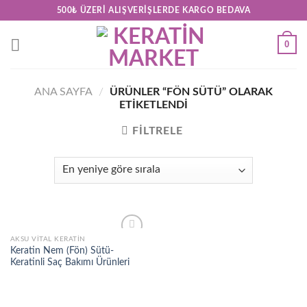
Skip
500₺ ÜZERI ALIŞVERIŞLERDE KARGO BEDAVA
to
content
0
ANA SAYFA
/
ÜRÜNLER “FÖN SÜTÜ” OLARAK
ETIKETLENDI
FILTRELE
AKSU VITAL KERATIN
Add to
Keratin Nem (Fön) Sütü-
wishlist
Keratinli Saç Bakımı Ürünleri