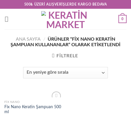
Skip
500₺ ÜZERI ALIŞVERIŞLERDE KARGO BEDAVA
to
content
0
ANA SAYFA
/
ÜRÜNLER “FIX NANO KERATIN
ŞAMPUAN KULLANANLAR” OLARAK ETIKETLENDI
FILTRELE
FIX NANO
Add to
Fix Nano Keratin Şampuan 500
wishlist
ml