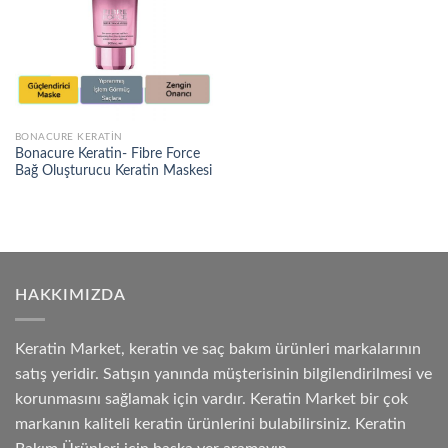
BONACURE KERATIN
Bonacure Keratin- Fibre Force
Bağ Oluşturucu Keratin Maskesi
HAKKIMIZDA
Keratin Market, keratin ve saç bakım ürünleri markalarının
satış yeridir. Satışın yanında müşterisinin bilgilendirilmesi ve
korunmasını sağlamak için vardır. Keratin Market bir çok
markanın kaliteli keratin ürünlerini bulabilirsiniz. Keratin