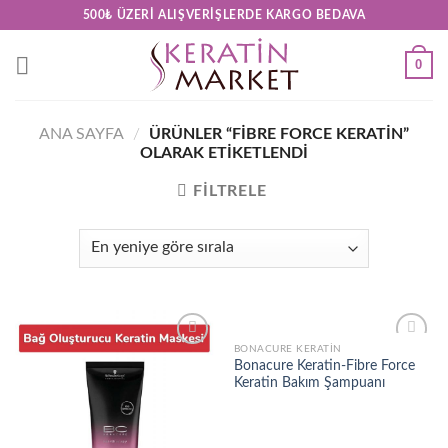
Skip
500₺ ÜZERI ALIŞVERIŞLERDE KARGO BEDAVA
to
content
0
ANA SAYFA
/
ÜRÜNLER “FIBRE FORCE KERATIN”
OLARAK ETIKETLENDI
FILTRELE
BONACURE KERATIN
Add to
Add to
Bonacure Keratin-Fibre Force
wishlist
wishlist
Keratin Bakım Şampuanı