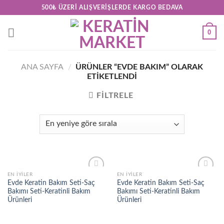
Skip
500₺ ÜZERI ALIŞVERIŞLERDE KARGO BEDAVA
to
content
0
ANA SAYFA
/
ÜRÜNLER “EVDE BAKIM” OLARAK
ETIKETLENDI
FILTRELE
EN İYILER
EN İYILER
Add to
Add to
Evde Keratin Bakım Seti-Saç
Evde Keratin Bakım Seti-Saç
wishlist
wishlist
Bakımı Seti-Keratinli Bakım
Bakımı Seti-Keratinli Bakım
Ürünleri
Ürünleri