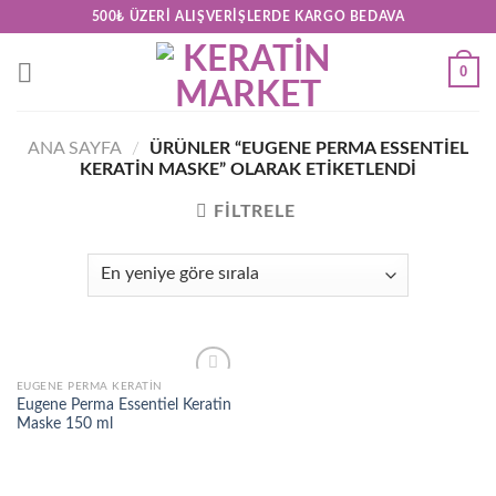
Skip
500₺ ÜZERI ALIŞVERIŞLERDE KARGO BEDAVA
to
content
0
ANA SAYFA
/
ÜRÜNLER “EUGENE PERMA ESSENTIEL
KERATIN MASKE” OLARAK ETIKETLENDI
FILTRELE
EUGENE PERMA KERATIN
Add to
Eugene Perma Essentiel Keratin
wishlist
Maske 150 ml