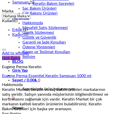
Şampuan
(1)
Keratin Bakım Spreyleri
Saç Bakım Ürünleri
Marka
Cilt Bakımı Ürünleri
Kurumsal
Kullanıcı
Hakkımızda
Mesafeli Satış Sözleşmesi
Erkek
(1)
Üyelik Sözleşmesi
Kadın
(1)
Gizlilik ve Güvenlik
Garanti ve İade Koşulları
Ödeme Yöntemleri
Kargo ve Teslimat Koşulları
Add to wishlist
İletişim
Hızlı Bakış
BLOG
Eugene Perma Keratin
Giriş Yap
Eugene Perma Essentiel Keratin Şampuan 1000 ml
Sepet /
0.00
₺
0
Hakkımızda
Sepetinizde ürün bulunmuyor.
Keratin Market, keratin ve saç bakım ürünleri markalarının
satış yeridir. Satışın yanında müşterisinin bilgilendirilmesi ve
0
korunmasını sağlamak için vardır. Keratin Market bir çok
markanın kaliteli keratin ürünlerini bulabilirsiniz. Keratin
Sepet
Bakım Ürünleri için başka yer aramayın.
Son Yazılar