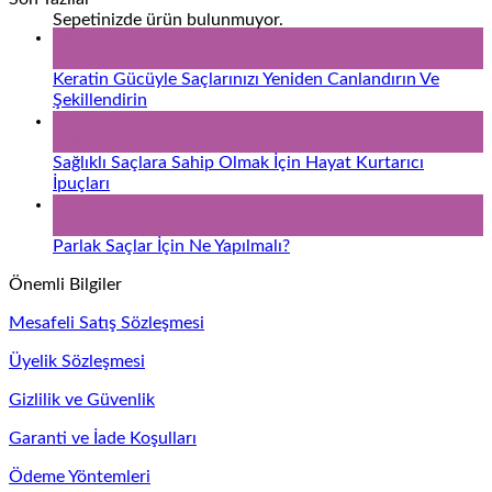
Sepetinizde ürün bulunmuyor.
06
Oca
Keratin Gücüyle Saçlarınızı Yeniden Canlandırın Ve
Şekillendirin
21
Ara
Sağlıklı Saçlara Sahip Olmak İçin Hayat Kurtarıcı
İpuçları
20
Ara
Parlak Saçlar İçin Ne Yapılmalı?
Önemli Bilgiler
Mesafeli Satış Sözleşmesi
Üyelik Sözleşmesi
Gizlilik ve Güvenlik
Garanti ve İade Koşulları
Ödeme Yöntemleri