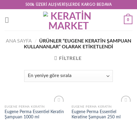
Skip
500₺ ÜZERI ALIŞVERIŞLERDE KARGO BEDAVA
to
content
0
ANA SAYFA
/
ÜRÜNLER “EUGENE KERATIN ŞAMPUAN
KULLANANLAR” OLARAK ETIKETLENDI
FILTRELE
EUGENE PERMA KERATIN
EUGENE PERMA KERATIN
Add to
Add to
Eugene Perma Essentiel Keratin
Eugene Perma Essentiel
wishlist
wishlist
Şampuan 1000 ml
Keratine Şampuan 250 ml