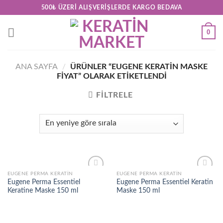
Skip
500₺ ÜZERI ALIŞVERIŞLERDE KARGO BEDAVA
to
content
0
ANA SAYFA
/
ÜRÜNLER “EUGENE KERATIN MASKE
FIYAT” OLARAK ETIKETLENDI
FILTRELE
EUGENE PERMA KERATIN
EUGENE PERMA KERATIN
Add to
Add to
Eugene Perma Essentiel
Eugene Perma Essentiel Keratin
wishlist
wishlist
Keratine Maske 150 ml
Maske 150 ml