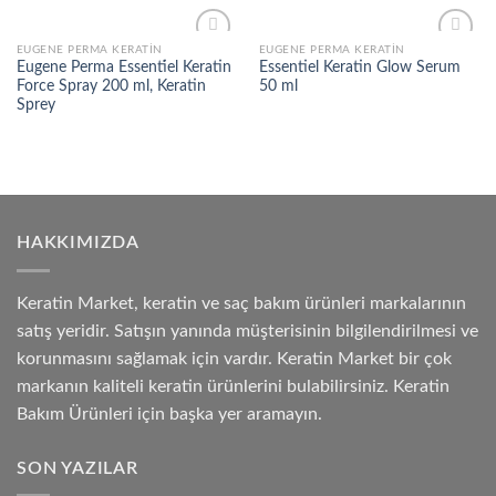
EUGENE PERMA KERATIN
EUGENE PERMA KERATIN
Add to
Add to
Eugene Perma Essenti̇el Keratin
Essentiel Keratin Glow Serum
wishlist
wishlist
Force Spray 200 ml, Keratin
50 ml
Sprey
HAKKIMIZDA
Keratin Market, keratin ve saç bakım ürünleri markalarının
satış yeridir. Satışın yanında müşterisinin bilgilendirilmesi ve
korunmasını sağlamak için vardır. Keratin Market bir çok
markanın kaliteli keratin ürünlerini bulabilirsiniz. Keratin
Bakım Ürünleri için başka yer aramayın.
SON YAZILAR