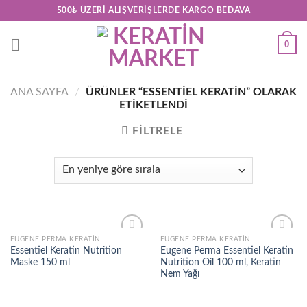
Skip
500₺ ÜZERI ALIŞVERIŞLERDE KARGO BEDAVA
to
content
0
ANA SAYFA
/
ÜRÜNLER “ESSENTIEL KERATIN” OLARAK
ETIKETLENDI
FILTRELE
EUGENE PERMA KERATIN
EUGENE PERMA KERATIN
Add to
Add to
Essentiel Keratin Nutrition
Eugene Perma Essenti̇el Keratin
wishlist
wishlist
Maske 150 ml
Nutrition Oil 100 ml, Keratin
Nem Yağı