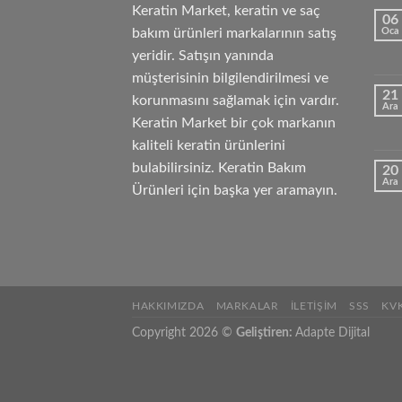
Keratin Market, keratin ve saç
06
bakım ürünleri markalarının satış
Oca
yeridir. Satışın yanında
müşterisinin bilgilendirilmesi ve
21
korunmasını sağlamak için vardır.
Ara
Keratin Market bir çok markanın
kaliteli keratin ürünlerini
bulabilirsiniz. Keratin Bakım
20
Ara
Ürünleri için başka yer aramayın.
HAKKIMIZDA
MARKALAR
İLETIŞIM
SSS
KV
Copyright 2026 ©
Geliştiren:
Adapte Dijital