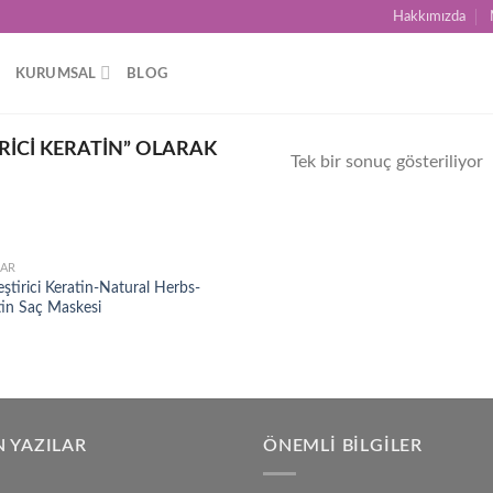
Hakkımızda
KURUMSAL
BLOG
RICI KERATIN” OLARAK
Tek bir sonuç gösteriliyor
AR
Add to
ştirici Keratin-Natural Herbs-
wishlist
tin Saç Maskesi
 YAZILAR
ÖNEMLI BILGILER