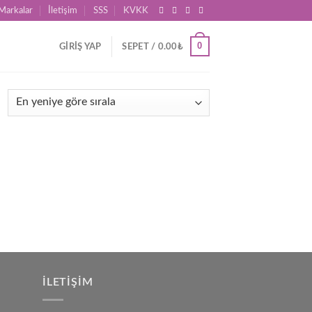
Markalar
İletişim
SSS
KVKK
0
GIRIŞ YAP
SEPET /
0.00
₺
İLETIŞIM