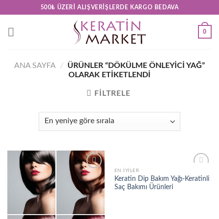
Skip
500₺ ÜZERI ALIŞVERIŞLERDE KARGO BEDAVA
to
content
0
ANA SAYFA
/
ÜRÜNLER “DÖKÜLME ÖNLEYICI YAĞ”
OLARAK ETIKETLENDI
FILTRELE
EN İYILER
Add to
Add to
Keratin Dip Bakım Yağı-Keratinli
wishlist
wishlist
Saç Bakımı Ürünleri