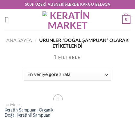
Skip
500₺ ÜZERI ALIŞVERIŞLERDE KARGO BEDAVA
to
content
0
ANA SAYFA
/
ÜRÜNLER “DOĞAL ŞAMPUAN” OLARAK
ETIKETLENDI
FILTRELE
EN İYILER
Add to
Keratin Şampuanı-Organik
wishlist
Doğal Keratinli Şampuan